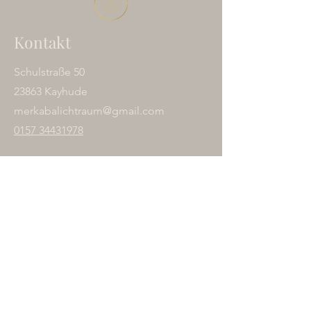
Kontakt
Schulstraße 50
23863 Kayhude
merkabalichtraum@gmail.com
0157 34431978
Absenden