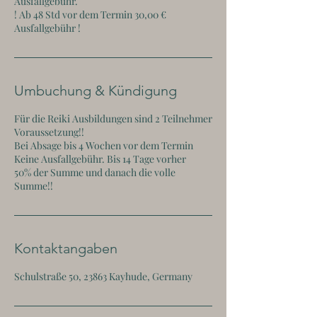
Ausfallgebühr.
! Ab 48 Std vor dem Termin 30,00 €
Ausfallgebühr !
Umbuchung & Kündigung
Für die Reiki Ausbildungen sind 2 Teilnehmer
Voraussetzung!!
Bei Absage bis 4 Wochen vor dem Termin
Keine Ausfallgebühr. Bis 14 Tage vorher
50% der Summe und danach die volle
Summe!!
Kontaktangaben
Schulstraße 50, 23863 Kayhude, Germany