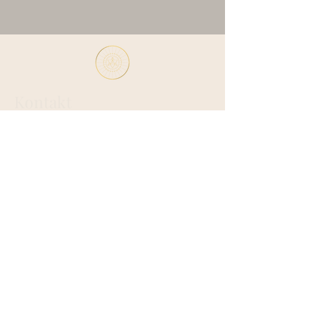
Kontakt
Schulstraße 50
23863 Kayhude
merkabalichtraum@gmail.com
0157 34431978