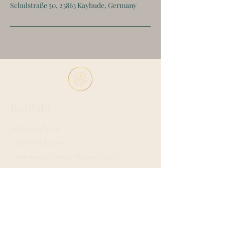
Schulstraße 50, 23863 Kayhude, Germany
Kontakt
Schulstraße 50
23863 Kayhude
merkabalichtraum@gmail.com
0157 34431978